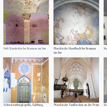
Stift Ranshofen bei Braunau am Inn
Pfarrkirche Haselbach bei Braunau
St
am Inn
Schwarzenbergkapelle, Salzburg
Pfarrkirche Taufkirchen an der Pram
Ba