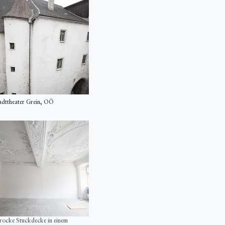
adttheater Grein, OÖ
rocke Stuckdecke in einem